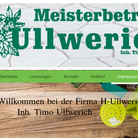
Startseite
Leistungen
Kontakt
Anfahrt
Impressu
 Willkommen bei der Firma H-Ullweri
Inh. Timo Ullwerich