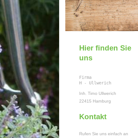
Hier finden Sie
uns
Firma                           
H - Ullwerich
Inh. Timo Ullwerich
22415
Hamburg
Kontakt
Rufen Sie uns einfach a